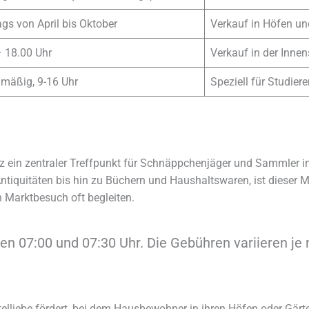
s von April bis Oktober
Verkauf in Höfen un
– 18.00 Uhr
Verkauf in der Inne
lmäßig, 9-16 Uhr
Speziell für Studie
z ein zentraler Treffpunkt für Schnäppchenjäger und Sammler in 
Antiquitäten bis hin zu Büchern und Haushaltswaren, ist dieser M
n Marktbesuch oft begleiten.
 07:00 und 07:30 Uhr. Die Gebühren variieren je 
telliebe fördert, bei dem Hausbewohner in ihren Höfen oder Gärt