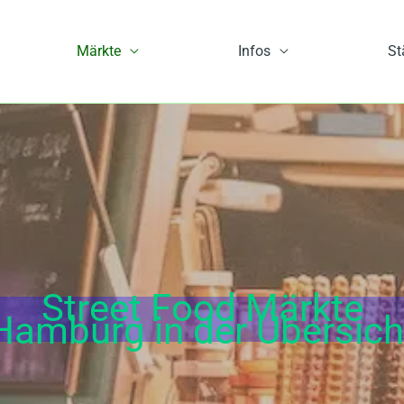
Märkte
Infos
St
Street Food Märkte
Hamburg in der Übersich