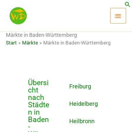
Zum
Hau
Inhalt
springen
Märkte in Baden-Württemberg
Start
Märkte
Märkte in Baden-Württemberg
Übersi
Freiburg
cht
nach
Heidelberg
Städte
n in
Baden
Heilbronn
-