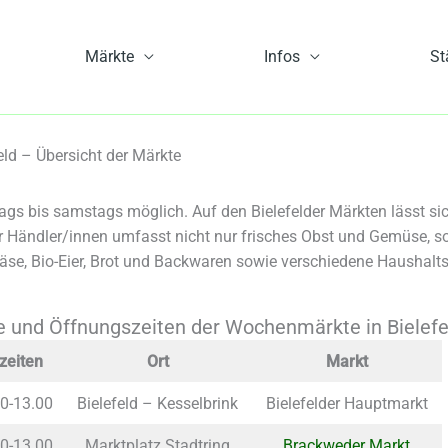
Märkte
Infos
St
ld – Übersicht der Märkte
gs bis samstags möglich. Auf den Bielefelder Märkten lässt sic
Händler/innen umfasst nicht nur frisches Obst und Gemüse, so
-Käse, Bio-Eier, Brot und Backwaren sowie verschiedene Haushal
 und Öffnungszeiten der Wochenmärkte in Bielefe
zeiten
Ort
Markt
00-13.00
Bielefeld – Kesselbrink
Bielefelder Hauptmarkt
00-13.00
Marktplatz Stadtring
Brackweder Markt