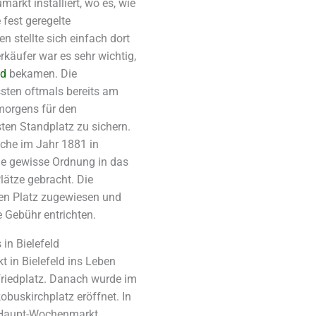
arkt installiert, wo es, wie
fest geregelte
n stellte sich einfach dort
rkäufer war es sehr wichtig,
nd
bekamen. Die
ten oftmals bereits am
morgens für den
ten Standplatz zu sichern.
lche im Jahr 1881 in
ne gewisse Ordnung in das
lätze gebracht. Die
en Platz zugewiesen und
 Gebühr entrichten.
in Bielefeld
 in Bielefeld ins Leben
friedplatz. Danach wurde im
buskirchplatz eröffnet. In
r Haupt-Wochenmarkt