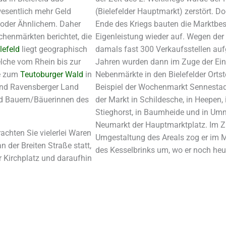
wesentlich mehr Geld
(Bielefelder Hauptmarkt) zerstört. Do
 oder Ähnlichem. Daher
Ende des Kriegs bauten die Marktbes
henmärkten berichtet, die
Eigenleistung wieder auf. Wegen der
lefeld
liegt geographisch
damals fast 300 Verkaufsstellen auf
elche vom Rhein bis zur
Jahren wurden dann im Zuge der Ei
te zum
Teutoburger Wald
in
Nebenmärkte in den Bielefelder Ortste
nd Ravensberger Land
Beispiel der Wochenmarkt Sennestad
nd Bauern/Bäuerinnen des
der Markt in Schildesche, in Heepen, i
Stieghorst, in Baumheide und in Umm
Neumarkt der Hauptmarktplatz. Im Z
achten Sie vielerlei Waren
Umgestaltung des Areals zog er im 
n der Breiten Straße statt,
des Kesselbrinks um, wo er noch heut
r Kirchplatz und daraufhin