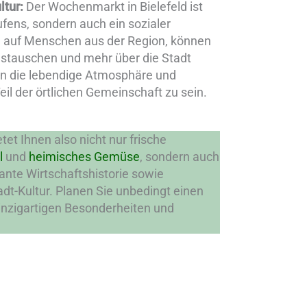
ltur:
Der Wochenmarkt in Bielefeld ist
ufens, sondern auch ein sozialer
ie auf Menschen aus der Region, können
ustauschen und mehr über die Stadt
 in die lebendige Atmosphäre und
eil der örtlichen Gemeinschaft zu sein.
et Ihnen also nicht nur frische
l
und
heimisches Gemüse
, sondern auch
ante Wirtschaftshistorie sowie
dt-Kultur. Planen Sie unbedingt einen
einzigartigen Besonderheiten und