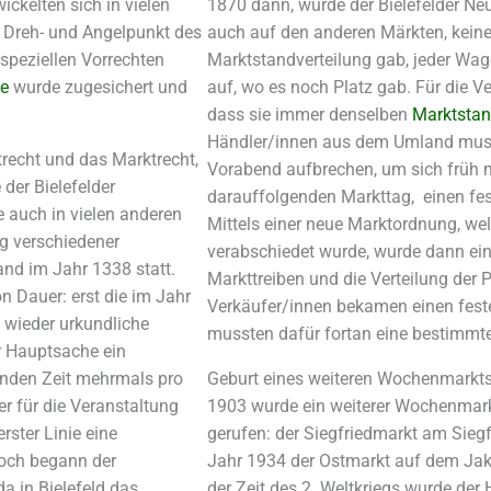
ickelten sich in vielen
1870 dann, wurde der Bielefelder Neum
 Dreh- und Angelpunkt des
auch auf den anderen Märkten, keine 
speziellen Vorrechten
Marktstandverteilung gab, jeder Wage
de
wurde zugesichert und
auf, wo es noch Platz gab. Für die Ve
dass sie immer denselben
Marktsta
Händler/innen aus dem Umland muss
recht und das Marktrecht,
Vorabend aufbrechen, um sich früh 
der Bielefelder
darauffolgenden Markttag, einen fes
auch in vielen anderen
Mittels einer neue Marktordnung, we
g verschiedener
verabschiedet wurde, wurde dann ei
and im Jahr 1338 statt.
Markttreiben und die Verteilung der P
n Dauer: erst die im Jahr
Verkäufer/innen bekamen einen fest
 wieder urkundliche
mussten dafür fortan eine bestimmte
r Hauptsache ein
enden Zeit mehrmals pro
Geburt eines weiteren Wochenmarkts 
er für die Veranstaltung
1903 wurde ein weiterer Wochenmarkt
rster Linie eine
gerufen: der Siegfriedmarkt am Sieg
och begann der
Jahr 1934 der Ostmarkt auf dem Jako
a in Bielefeld das
der Zeit des 2. Weltkriegs wurde de