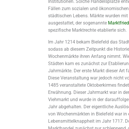
Institutionen. Solche Handelsplätze entw
Fällen zum sozialen und ökonomischen
städtischen Lebens. Märkte wurden mit 
ausgestattet, der sogenannte
Marktfrie
spezifische Marktrechte etablierte sich.
Im Jahr 1214 bekam Bielefeld das Stadt
sodass ab diesem Zeitpunkt die Historie 
Wochenmärkte ihren Anfang nimmt. Wie 
Städten kam es zunächst zur Etablierun
Jahrmärkte. Der erste Markt dieser Art f
Diese Veranstaltung war jedoch nicht vo
1485 veranstaltete Oktoberkirmes findet
Erwähnung. Dieser Jahrmarkt war in de
Viehmarkt und wurde in der darauffolg
Jahr abgehalten. Der eigentliche Auslös
von Wochenmärkten in Bielefeld war in e
Lebensmittelknappheit im Jahr 1717. D
Markthandel zunächst nur schleppend, d