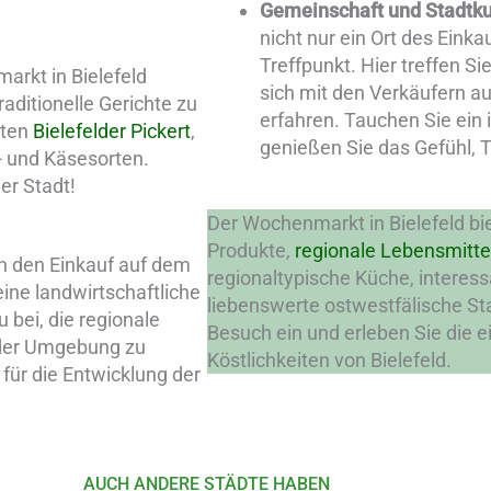
Gemeinschaft und Stadtku
nicht nur ein Ort des Einka
Treffpunkt. Hier treffen S
rkt in Bielefeld
sich mit den Verkäufern a
raditionelle Gerichte zu
erfahren. Tauchen Sie ein
mten
Bielefelder Pickert
,
genießen Sie das Gefühl, T
t- und Käsesorten.
der Stadt!
Der Wochenmarkt in Bielefeld biet
Produkte,
regionale Lebensmitte
 den Einkauf auf dem
regionaltypische Küche, interess
ine landwirtschaftliche
liebenswerte ostwestfälische Sta
 bei, die regionale
Besuch ein und erleben Sie die 
n der Umgebung zu
Köstlichkeiten von Bielefeld.
h für die Entwicklung der
AUCH ANDERE STÄDTE HABEN