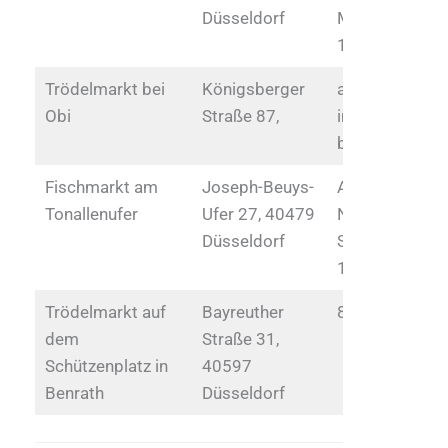
Düsseldorf
Monat, 11:00 
17:00 Uhr
Trödelmarkt bei
Königsberger
am 4. Sonntag
Obi
Straße 87,
im Monat 11
bis 18 Uhr
Fischmarkt am
Joseph-Beuys-
April bis
Tonallenufer
Ufer 27, 40479
November
Düsseldorf
Sonntag 11 bi
18 Uhr
Trödelmarkt auf
Bayreuther
8 bis 13 Uhr
dem
Straße 31,
Schützenplatz in
40597
Benrath
Düsseldorf