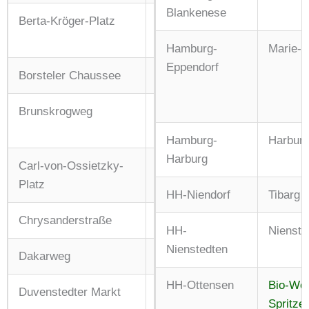
Blankenese
Berta-Kröger-Platz
Di: 08:00 – 13:00 Uhr
Fr: 09:00 – 17:00 Uhr
Hamburg-
Marie-J
Eppendorf
Borsteler Chaussee
Do: 11:00 – 19:00 Uhr
Brunskrogweg
Di + Fr: 08:00 – 13:00 Uhr
Hamburg-
Harburg
Harburg
Carl-von-Ossietzky-
Do: 09:00 – 13:00 Uhr
Platz
HH-Niendorf
Tibarg M
Chrysanderstraße
Di + Fr: 08:00 – 13:00 Uhr
HH-
Nienste
Nienstedten
Dakarweg
Mi: 10:00 – 16:00 Uhr
HH-Ottensen
Bio-Wo
Duvenstedter Markt
Sa: 08:00 – 13:00 Uhr
Spritze