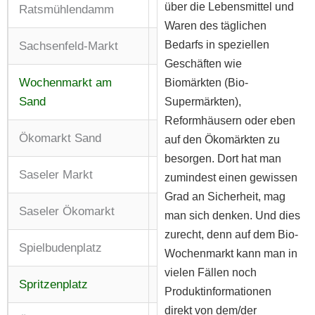
über die Lebensmittel und
Ratsmühlendamm
Mi + Fr: 08:00 – 13:00 Uhr
Waren des täglichen
Bedarfs in speziellen
Sachsenfeld-Markt
Mi: 10:00 – 14:00 Uhr
Geschäften wie
Wochenmarkt am
Di – Sa: 08:00 – 13:30 Uhr
Biomärkten (Bio-
Sand
Supermärkten),
Reformhäusern oder eben
Ökomarkt Sand
Mi: 15:00 – 18:00 Uhr
auf den Ökomärkten zu
besorgen. Dort hat man
Saseler Markt
Do + Sa: 08:00 – 13:00 Uhr
zumindest einen gewissen
Grad an Sicherheit, mag
Saseler Ökomarkt
Do: 15:00 – 18:00 Uhr
man sich denken. Und dies
zurecht, denn auf dem Bio-
Spielbudenplatz
Mi: 16:00 – 22:00 Uhr
Wochenmarkt kann man in
vielen Fällen noch
Spritzenplatz
Di + Fr: 08:00 – 13:00 Uhr
Produktinformationen
direkt von dem/der