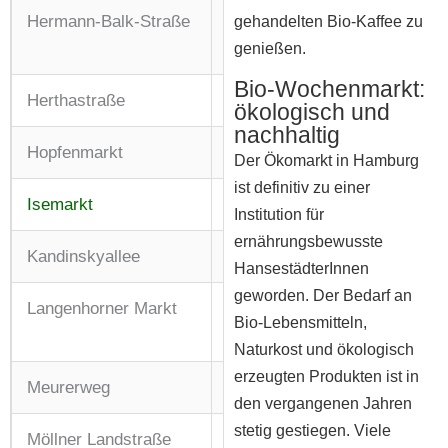
Hermann-Balk-Straße
Di: 08:00 – 13:00 Uhr
gehandelten Bio-Kaffee zu
Fr: 09:00 – 18:00 Uhr
genießen.
Bio-Wochenmarkt:
Herthastraße
Di + Fr: 08:00 – 13:00 Uhr
ökologisch und
nachhaltig
Hopfenmarkt
Di + Do: 11:00 – 16:00 Uhr
Der Ökomarkt in Hamburg
ist definitiv zu einer
Isemarkt
Di + Fr: 09:00 – 14:00 Uhr
Institution für
ernährungsbewusste
Kandinskyallee
Sa: 08:00 – 13:00 Uhr
HansestädterInnen
geworden. Der Bedarf an
Langenhorner Markt
Di: 13:00 – 18:00 Uhr
Bio-Lebensmitteln,
Sa: 08:00 – 13:00 Uhr
Naturkost und ökologisch
erzeugten Produkten ist in
Meurerweg
Do: 09:00 – 13:00 Uhr
den vergangenen Jahren
stetig gestiegen. Viele
Möllner Landstraße
Di: 09:00 – 13:00 Uhr