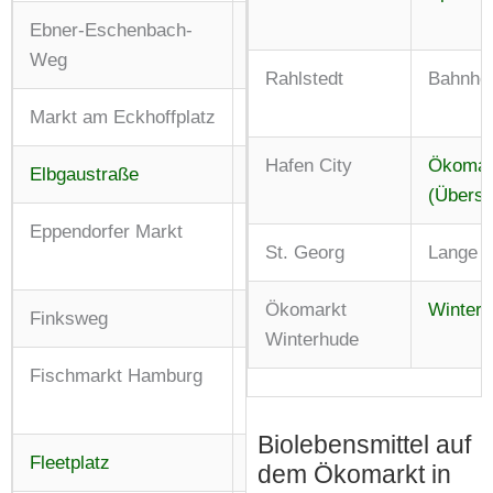
Ebner-Eschenbach-
Mi: 14:00 – 18:00 Uhr
Weg
Rahlstedt
Bahnhof
Markt am Eckhoffplatz
Do: 08:00 – 13:00 Uhr
Hafen City
Ökomar
Elbgaustraße
Di + Do: 14:00 – 19:00 Uhr
(Überse
Eppendorfer Markt
Mi: 15:00 – 18:00 Uhr
St. Georg
Lange 
Sa: 10:00 – 15:00 Uhr
Ökomarkt
Winterh
Finksweg
Di + Sa: 07:00 – 12:00 Uhr
Winterhude
Fischmarkt Hamburg
Do: 10:00 – 15:00 Uhr
So: 08:00 – 13:00 Uhr
Biolebensmittel auf
Fleetplatz
Sa: 08:00 – 13:00 Uhr
dem Ökomarkt in