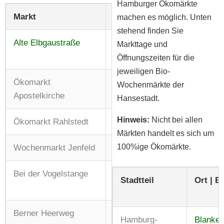
Hamburger Ökomärkte
Markt
Zeit
machen es möglich. Unten
stehend finden Sie
Alte Elbgaustraße
Mi + Sa: 09:00 – 13:00 Uhr
Markttage und
Fr: 09:00 – 18:00 Uhr
Öffnungszeiten für die
jeweiligen Bio-
Ökomarkt
Do: 14:00 – 18:00 Uhr
Wochenmärkte der
Apostelkirche
Hansestadt.
Hinweis:
Nicht bei allen
Ökomarkt Rahlstedt
Do: 09:00 – 13:00 Uhr
Märkten handelt es sich um
100%ige Ökomärkte.
Wochenmarkt Jenfeld
Mi + Fr: 14:00 – 18:00 Uhr
Bei der Vogelstange
Di: 09:00 – 13:00 Uhr
Stadtteil
Ort | 
Fr: 13:00 – 18:00 Uhr
Berner Heerweg
Di + Do: 14:00 – 18:00 Uhr
Hamburg-
Blanken