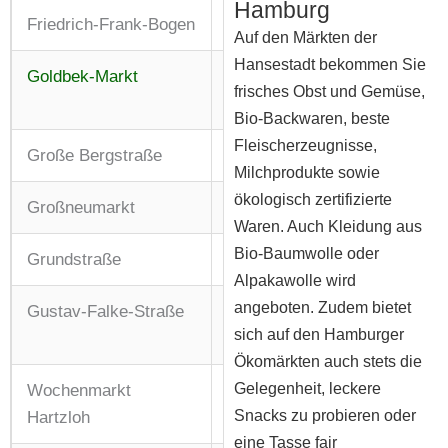
Hamburg
Friedrich-Frank-Bogen
Do: 08:00 – 13:00 Uhr
Auf den Märkten der
Hansestadt bekommen Sie
Goldbek-Markt
Di, Do + Sa: 09:00 – 13:00
frisches Obst und Gemüse,
Uhr
Bio-Backwaren, beste
Fleischerzeugnisse,
Große Bergstraße
Mi + Sa: 08:00 – 13:00 Uhr
Milchprodukte sowie
ökologisch zertifizierte
Großneumarkt
Mi + Sa: 08:00 – 13:00 Uhr
Waren. Auch Kleidung aus
Bio-Baumwolle oder
Grundstraße
Mi + Sa: 08:00 – 13:00 Uhr
Alpakawolle wird
angeboten. Zudem bietet
Gustav-Falke-Straße
Mo + Do: 09:00 – 14:00
sich auf den Hamburger
Uhr
Ökomärkten auch stets die
Gelegenheit, leckere
Wochenmarkt
Di, Do + Sa: 09:00 – 13:00
Snacks zu probieren oder
Hartzloh
Uhr
eine Tasse fair