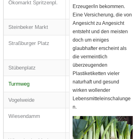
Ökomarkt Spritzenpl.
Mi: 15:00 – 18:00 Uhr
Erzeuger/in bekommen.
Sa: 09:00 – 14:00 Uhr
Eine Versicherung, die von
Angesicht zu Angesicht
Steinbeker Markt
Do: 11:00 – 17:00 Uhr
entsteht und den meisten
doch um einiges
Straßburger Platz
Mi: 09:00 – 13:00 Uhr
glaubhafter erscheint als
Fr: 14:00 – 18:00 Uhr
die vermeintlich
überzeugenden
Stübenplatz
Mi + Sa: 07:00 – 13:00 Uhr
Plastiketiketten vieler
naturhaft und gesund
Turmweg
Do: 09:00 – 14:00 Uhr
wirken wollender
Lebensmitteleinschalunge
Vogelweide
Fr: 13:00 – 18:00 Uhr
n.
Wiesendamm
Di: 09:00 – 13:00 Uhr
Fr: 14:00 – 18:00 Uhr