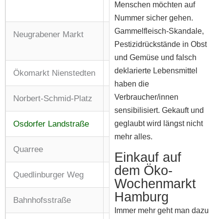
Menschen möchten auf
Fr: 09:00 – 18:00 Uhr
Nummer sicher gehen.
Gammelfleisch-Skandale,
Neugrabener Markt
Di, Do + Sa: 07:00 – 13:00
Pestizidrückstände in Obst
Uhr
und Gemüse und falsch
deklarierte Lebensmittel
Ökomarkt Nienstedten
Fr: 09:00 – 12:00 Uhr
haben die
Verbraucher/innen
Norbert-Schmid-Platz
Do: 09:00 – 14:00 Uhr
sensibilisiert. Gekauft und
Osdorfer Landstraße
Mi + Sa: 08:00 – 13:00 Uhr
geglaubt wird längst nicht
mehr alles.
Quarree
Mo – Sa: 08:00 – 13:00 Uhr
Einkauf auf
dem Öko-
Quedlinburger Weg
Fr: 08:00 – 12:00 Uhr
Wochenmarkt
Hamburg
Bahnhofsstraße
Mi + Sa: 08:00 – 13:00 Uhr
Immer mehr geht man dazu