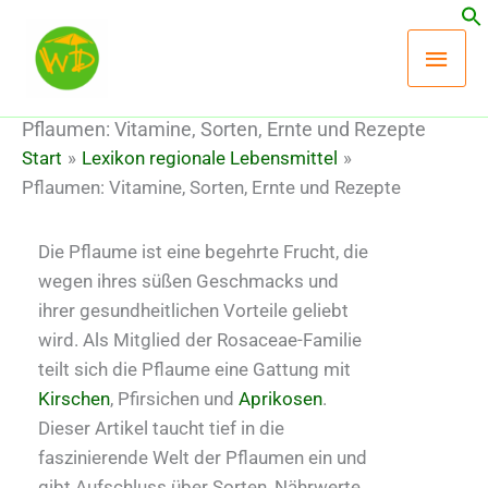
Zum
Hau
Inhalt
springen
Pflaumen: Vitamine, Sorten, Ernte und Rezepte
Start
Lexikon regionale Lebensmittel
Pflaumen: Vitamine, Sorten, Ernte und Rezepte
Die Pflaume ist eine begehrte Frucht, die
wegen ihres süßen Geschmacks und
ihrer gesundheitlichen Vorteile geliebt
wird. Als Mitglied der Rosaceae-Familie
teilt sich die Pflaume eine Gattung mit
Kirschen
, Pfirsichen und
Aprikosen
.
Dieser Artikel taucht tief in die
faszinierende Welt der Pflaumen ein und
gibt Aufschluss über Sorten, Nährwerte,