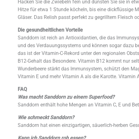
Hacken Sie die Zwiebeln fein und dünsten Sie sie in et
Hitze für etwa 1 Stunde köcheln, bis eine dickflüssige 
Gläser. Das Relish passt perfekt zu gegrilltem Fleisch o
Die gesundheitlichen Vorteile
Sanddorn ist reich an Antioxidantien, die das Immunsy
und des Verdauungssystems und können sogar dazu bei
das ist der Vitamin-C-Rekord unter den regionalen Obsts
B12-Gehalt das Besondere. Vitamin B12 kommt nur selten
Wunderbeere stärkt das Immunsystem, schützt den Mage
Vitamin E und mehr Vitamin A als die Karotte. Vitamin A
FAQ
Was macht Sanddorn zu einem Superfood?
Sanddorn enthält hohe Mengen an Vitamin C, E und Beta
Wie schmeckt Sanddorn?
Sanddorn hat einen einzigartigen, säuerlich-herben Ge
Kann ich Sanddorn roh essen?