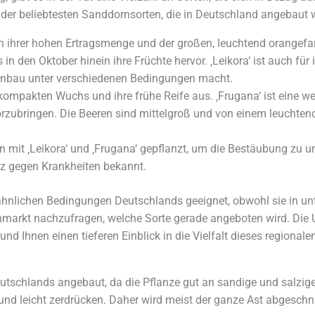
e der beliebtesten Sanddornsorten, die in Deutschland angebaut 
en ihrer hohen Ertragsmenge und der großen, leuchtend orangefar
in den Oktober hinein ihre Früchte hervor. ‚Leikora‘ ist auch fü
 Anbau unter verschiedenen Bedingungen macht.
 kompakten Wuchs und ihre frühe Reife aus. ‚Frugana‘ ist eine we
orzubringen. Die Beeren sind mittelgroß und von einem leuchte
mit ‚Leikora‘ und ‚Frugana‘ gepflanzt, um die Bestäubung zu unte
nz gegen Krankheiten bekannt.
ähnlichen Bedingungen Deutschlands geeignet, obwohl sie in unt
markt nachzufragen, welche Sorte gerade angeboten wird. Die 
d Ihnen einen tieferen Einblick in die Vielfalt dieses regional
schlands angebaut, da die Pflanze gut an sandige und salzige 
und leicht zerdrücken. Daher wird meist der ganze Ast abgeschni