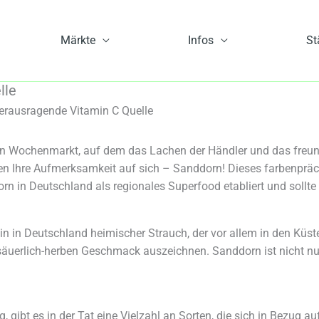
Märkte
Infos
St
lle
herausragende Vitamin C Quelle
rohen Wochenmarkt, auf dem das Lachen der Händler und das freun
ren Ihre Aufmerksamkeit auf sich – Sanddorn! Dieses farbenpräc
rn in Deutschland als regionales Superfood etabliert und sollte
in in Deutschland heimischer Strauch, der vor allem in den Küst
n säuerlich-herben Geschmack auszeichnen. Sanddorn ist nicht 
 gibt es in der Tat eine Vielzahl an Sorten, die sich in Bezug 