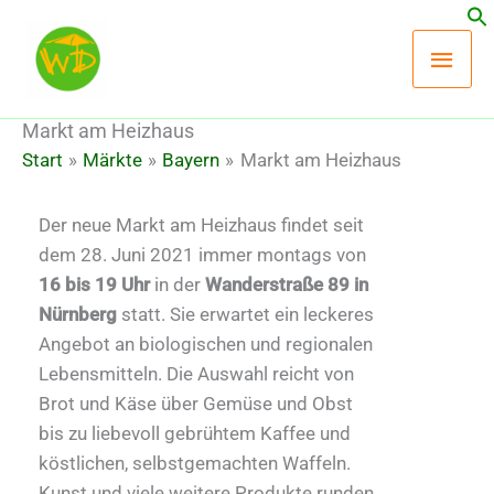
Zum
Hau
Inhalt
springen
Markt am Heizhaus
Start
Märkte
Bayern
Markt am Heizhaus
Der neue Markt am Heizhaus findet seit
dem 28. Juni 2021 immer montags von
16 bis 19 Uhr
in der
Wanderstraße 89 in
Nürnberg
statt. Sie erwartet ein leckeres
Angebot an biologischen und regionalen
Lebensmitteln. Die Auswahl reicht von
Brot und Käse über Gemüse und Obst
bis zu liebevoll gebrühtem Kaffee und
köstlichen, selbstgemachten Waffeln.
Kunst und viele weitere Produkte runden