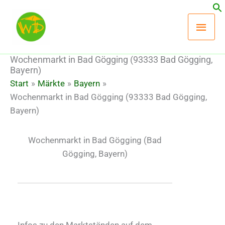
Zum
Hau
Inhalt
springen
Wochenmarkt in Bad Gögging (93333 Bad Gögging,
Bayern)
Start
Märkte
Bayern
Wochenmarkt in Bad Gögging (93333 Bad Gögging,
Bayern)
Wochenmarkt in Bad Gögging
(Bad
Gögging, Bayern)
Infos zu den Marktständen auf dem