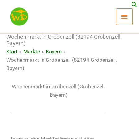
Zum
Hau
Inhalt
springen
Wochenmarkt in Gröbenzell (82194 Gröbenzell,
Bayern)
Start
Märkte
Bayern
Wochenmarkt in Gröbenzell (82194 Gröbenzell,
Bayern)
Wochenmarkt in Gröbenzell
(Gröbenzell,
Bayern)
Infos zu den Marktständen auf dem