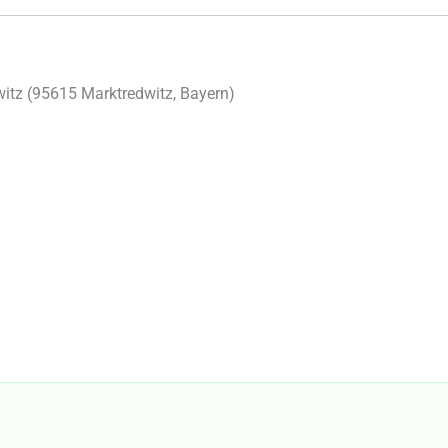
itz (
95615
Marktredwitz
,
Bayern
)