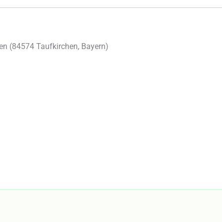
en (
84574
Taufkirchen
,
Bayern
)