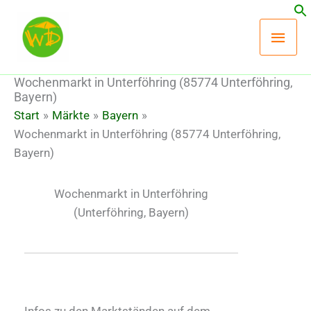
Zum
Hau
Inhalt
springen
Wochenmarkt in Unterföhring (85774 Unterföhring,
Bayern)
Start
Märkte
Bayern
Wochenmarkt in Unterföhring (85774 Unterföhring,
Bayern)
Wochenmarkt in Unterföhring
(Unterföhring, Bayern)
Infos zu den Marktständen auf dem