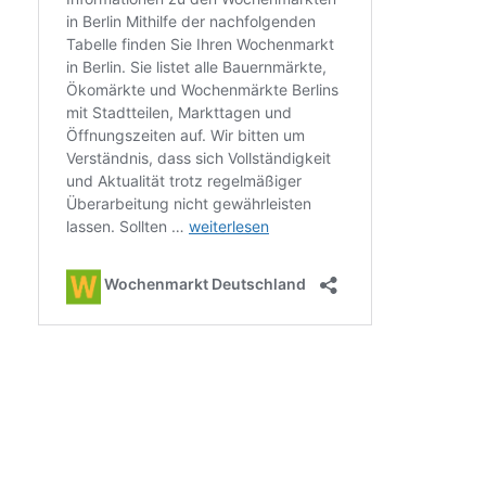
←
zurück
weiter
→