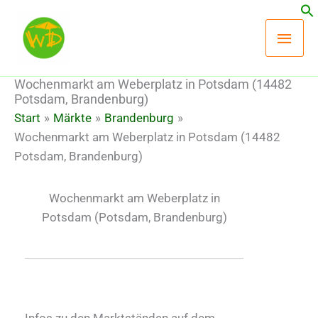
Zum
Hau
Inhalt
springen
Wochenmarkt am Weberplatz in Potsdam (14482
Potsdam, Brandenburg)
Start
Märkte
Brandenburg
Wochenmarkt am Weberplatz in Potsdam (14482
Potsdam, Brandenburg)
Wochenmarkt am Weberplatz in
Potsdam
(Potsdam, Brandenburg)
Infos zu den Marktständen auf dem