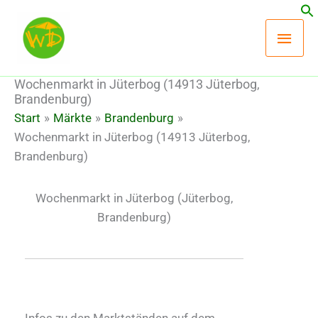
Zum
Hau
Inhalt
springen
Wochenmarkt in Jüterbog (14913 Jüterbog,
Brandenburg)
Start
Märkte
Brandenburg
Wochenmarkt in Jüterbog (14913 Jüterbog,
Brandenburg)
Wochenmarkt in Jüterbog
(Jüterbog,
Brandenburg)
Infos zu den Marktständen auf dem