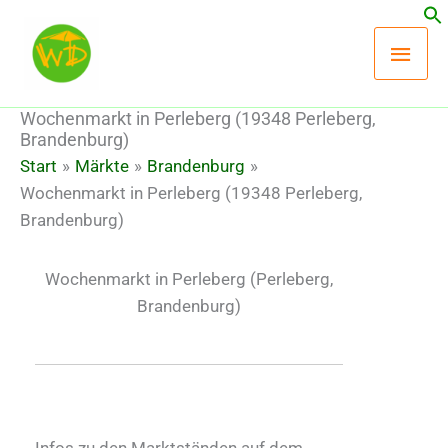
Zum
Hau
Inhalt
springen
Wochenmarkt in Perleberg (19348 Perleberg,
Brandenburg)
Start
Märkte
Brandenburg
Wochenmarkt in Perleberg (19348 Perleberg,
Brandenburg)
Wochenmarkt in Perleberg
(Perleberg,
Brandenburg)
Infos zu den Marktständen auf dem