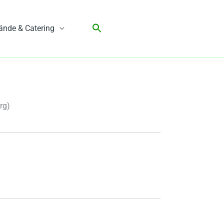
ände & Catering
rg)