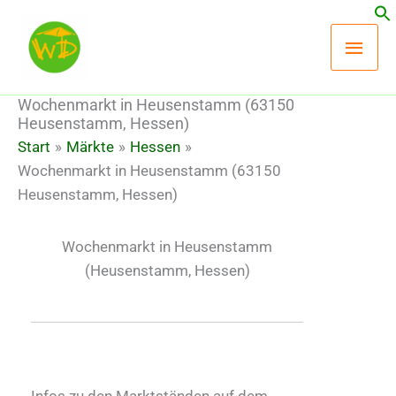
Zum
Hau
Inhalt
springen
Wochenmarkt in Heusenstamm (63150
Heusenstamm, Hessen)
Start
Märkte
Hessen
Wochenmarkt in Heusenstamm (63150
Heusenstamm, Hessen)
Wochenmarkt in Heusenstamm
(Heusenstamm, Hessen)
Infos zu den Marktständen auf dem