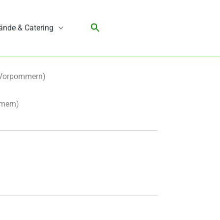
ände & Catering
-Vorpommern)
mern)