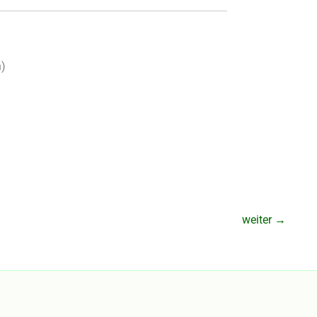
n
)
weiter
→