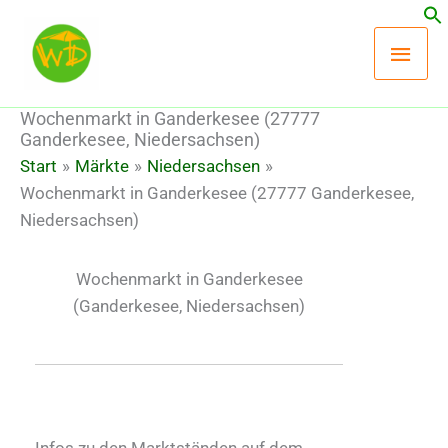
Zum
Hau
Inhalt
springen
Wochenmarkt in Ganderkesee (27777
Ganderkesee, Niedersachsen)
Start
Märkte
Niedersachsen
Wochenmarkt in Ganderkesee (27777 Ganderkesee,
Niedersachsen)
Wochenmarkt in Ganderkesee
(Ganderkesee, Niedersachsen)
Infos zu den Marktständen auf dem