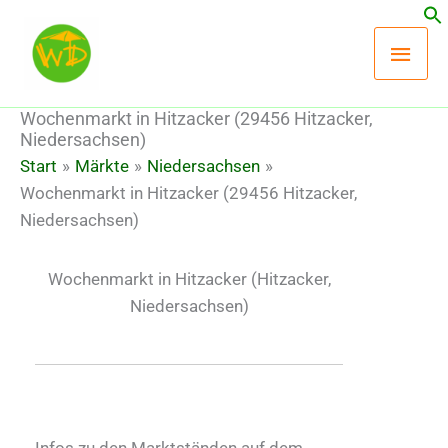
Zum
Hau
Inhalt
springen
Wochenmarkt in Hitzacker (29456 Hitzacker,
Niedersachsen)
Start
Märkte
Niedersachsen
Wochenmarkt in Hitzacker (29456 Hitzacker,
Niedersachsen)
Wochenmarkt in Hitzacker
(Hitzacker,
Niedersachsen)
Infos zu den Marktständen auf dem