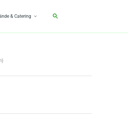
ände & Catering
n)