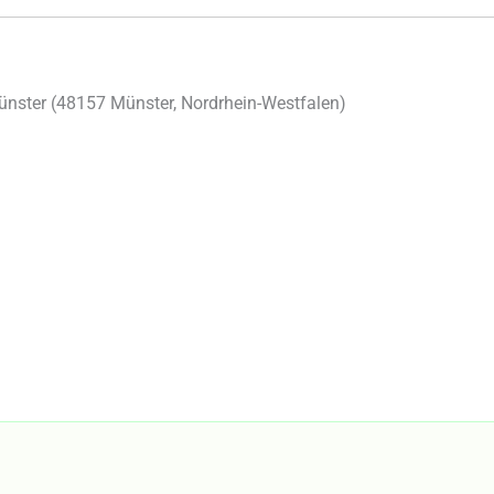
nster (
48157
Münster
,
Nordrhein-Westfalen
)