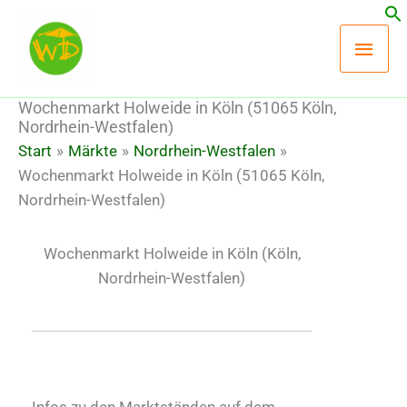
Zum
Hau
Inhalt
springen
Wochenmarkt Holweide in Köln (51065 Köln,
Nordrhein-Westfalen)
Start
Märkte
Nordrhein-Westfalen
Wochenmarkt Holweide in Köln (51065 Köln,
Nordrhein-Westfalen)
Wochenmarkt Holweide in Köln
(Köln,
Nordrhein-Westfalen)
Infos zu den Marktständen auf dem