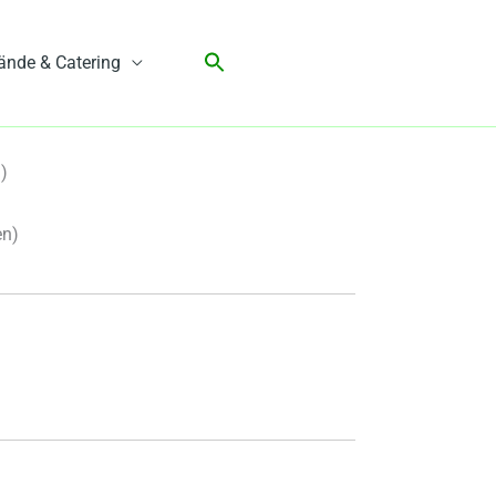
ände & Catering
)
en)