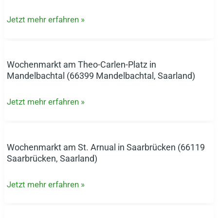
Wibiloplatz
Jetzt mehr erfahren »
in
Neunkirchen
(66540
Neunkirchen,
Wochenmarkt am Theo-Carlen-Platz in
Wochenmarkt
Saarland)
Mandelbachtal (66399 Mandelbachtal, Saarland)
am
Theo-
Jetzt mehr erfahren »
Carlen-
Platz
in
Mandelbachtal
Wochenmarkt am St. Arnual in Saarbrücken (66119
Wochenmarkt
(66399
Saarbrücken, Saarland)
am
Mandelbachtal,
St.
Saarland)
Jetzt mehr erfahren »
Arnual
in
Saarbrücken