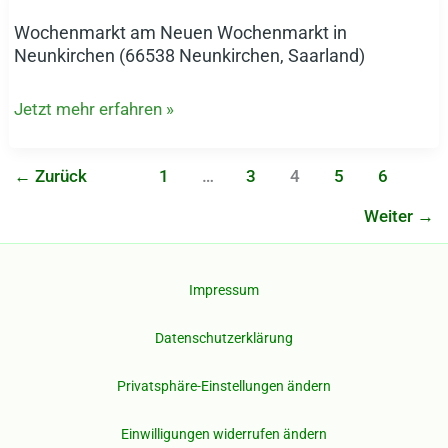
Blieskastel,
Wochenmarkt am Neuen Wochenmarkt in
Wochenmarkt
Saarland)
Neunkirchen (66538 Neunkirchen, Saarland)
am
Neuen
Jetzt mehr erfahren »
Wochenmarkt
in
Neunkirchen
←
Zurück
1
…
3
4
5
6
(66538
Weiter
→
Neunkirchen,
Saarland)
Impressum
Datenschutzerklärung
Privatsphäre-Einstellungen ändern
Einwilligungen widerrufen ändern