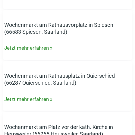
Völklingen
(66333
Völklingen,
Wochenmarkt am Rathausvorplatz in Spiesen
Wochenmarkt
Saarland)
(66583 Spiesen, Saarland)
am
Rathausvorplatz
Jetzt mehr erfahren »
in
Spiesen
(66583
Spiesen,
Wochenmarkt am Rathausplatz in Quierschied
Wochenmarkt
Saarland)
(66287 Quierschied, Saarland)
am
Rathausplatz
Jetzt mehr erfahren »
in
Quierschied
(66287
Quierschied,
Wochenmarkt am Platz vor der kath. Kirche in
Wochenmarkt
Saarland)
Heusweiler (66265 Heusweiler, Saarland)