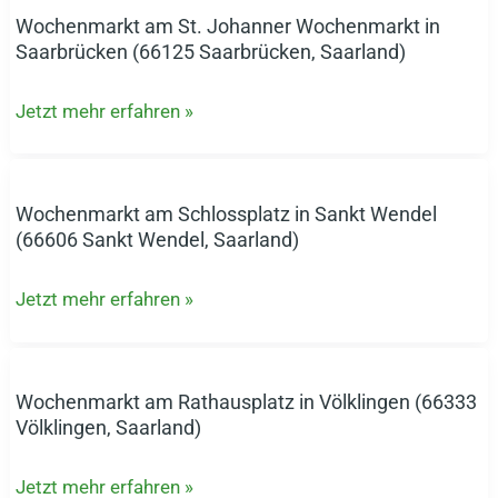
(66119
Wochenmarkt am St. Johanner Wochenmarkt in
Wochenmarkt
Saarbrücken,
Saarbrücken (66125 Saarbrücken, Saarland)
am
Saarland)
St.
Jetzt mehr erfahren »
Johanner
Wochenmarkt
in
Saarbrücken
Wochenmarkt am Schlossplatz in Sankt Wendel
Wochenmarkt
(66125
(66606 Sankt Wendel, Saarland)
am
Saarbrücken,
Schlossplatz
Saarland)
Jetzt mehr erfahren »
in
Sankt
Wendel
(66606
Wochenmarkt am Rathausplatz in Völklingen (66333
Wochenmarkt
Sankt
Völklingen, Saarland)
am
Wendel,
Rathausplatz
Saarland)
Jetzt mehr erfahren »
in