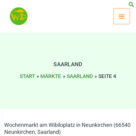
Zum
Hau
Inhalt
springen
SAARLAND
START
MÄRKTE
SAARLAND
SEITE 4
Wochenmarkt am Wibiloplatz in Neunkirchen (66540
Wochenmarkt
Neunkirchen, Saarland)
am