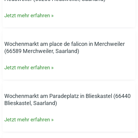
am
Platz
Jetzt mehr erfahren »
vor
der
kath.
Kirche
Wochenmarkt am place de falicon in Merchweiler
Wochenmarkt
in
(66589 Merchweiler, Saarland)
am
Heusweiler
place
(66265
Jetzt mehr erfahren »
de
Heusweiler,
falicon
Saarland)
in
Merchweiler
Wochenmarkt am Paradeplatz in Blieskastel (66440
Wochenmarkt
(66589
Blieskastel, Saarland)
am
Merchweiler,
Paradeplatz
Saarland)
Jetzt mehr erfahren »
in
Blieskastel
(66440