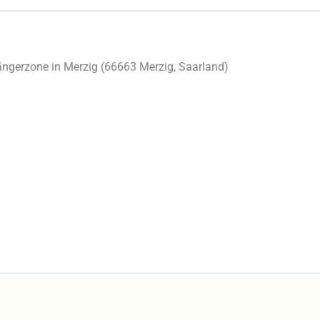
ngerzone in Merzig (
66663
Merzig
,
Saarland
)