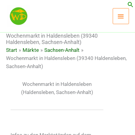
Zum
Hau
Inhalt
springen
Wochenmarkt in Haldensleben (39340
Haldensleben, Sachsen-Anhalt)
Start
Märkte
Sachsen-Anhalt
Wochenmarkt in Haldensleben (39340 Haldensleben,
Sachsen-Anhalt)
Wochenmarkt in Haldensleben
(Haldensleben, Sachsen-Anhalt)
Infos zu den Marktständen auf dem