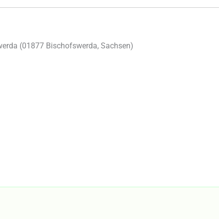
erda (
01877
Bischofswerda
,
Sachsen
)