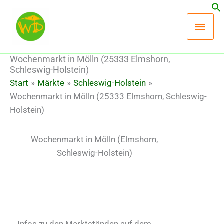
Zum
Hau
Inhalt
springen
Wochenmarkt in Mölln (25333 Elmshorn,
Schleswig-Holstein)
Start
Märkte
Schleswig-Holstein
Wochenmarkt in Mölln (25333 Elmshorn, Schleswig-
Holstein)
Wochenmarkt in Mölln
(Elmshorn,
Schleswig-Holstein)
Infos zu den Marktständen auf dem