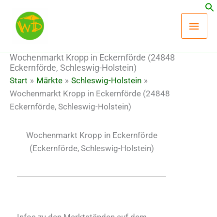
Zum
Hau
Inhalt
springen
Wochenmarkt Kropp in Eckernförde (24848
Eckernförde, Schleswig-Holstein)
Start
Märkte
Schleswig-Holstein
Wochenmarkt Kropp in Eckernförde (24848
Eckernförde, Schleswig-Holstein)
Wochenmarkt Kropp in Eckernförde
(Eckernförde, Schleswig-Holstein)
Infos zu den Marktständen auf dem