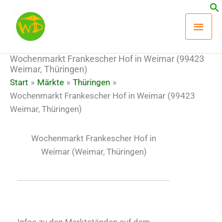
Zum
Hau
Inhalt
springen
Wochenmarkt Frankescher Hof in Weimar (99423
Weimar, Thüringen)
Start
Märkte
Thüringen
Wochenmarkt Frankescher Hof in Weimar (99423
Weimar, Thüringen)
Wochenmarkt Frankescher Hof in
Weimar
(Weimar, Thüringen)
Infos zu den Marktständen auf dem