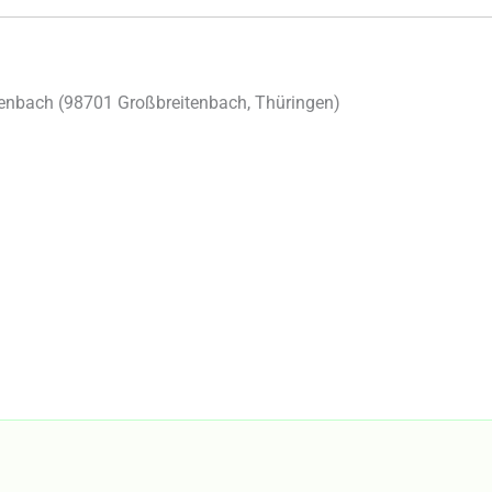
enbach (
98701
Großbreitenbach
,
Thüringen
)