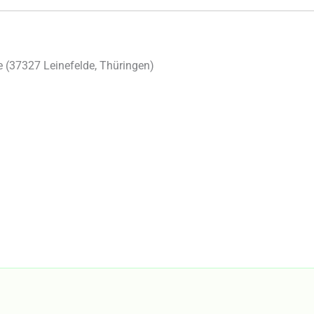
 (
37327
Leinefelde
,
Thüringen
)