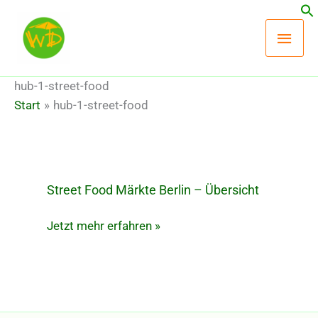
Zum
Hau
Inhalt
springen
hub-1-street-food
Start
hub-1-street-food
Street Food Märkte Berlin – Übersicht
Street
Food
Jetzt mehr erfahren »
Märkte
Berlin
–
Übersicht