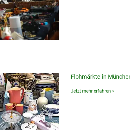
Flohmärkte in Münche
Flohmärkte
in
München
Jetzt mehr erfahren »