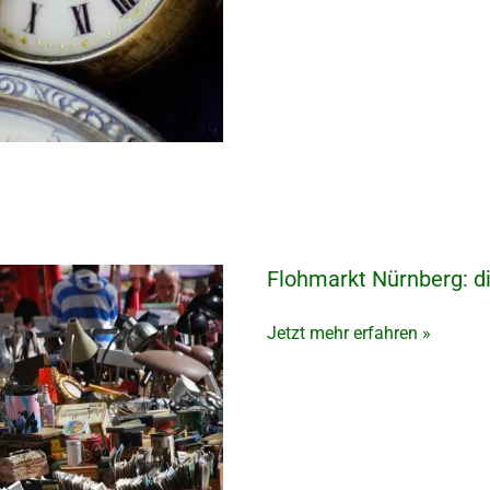
Flohmarkt Nürnberg: d
Flohmarkt
Nürnberg:
die
Jetzt mehr erfahren »
besten
Trödelmärkte