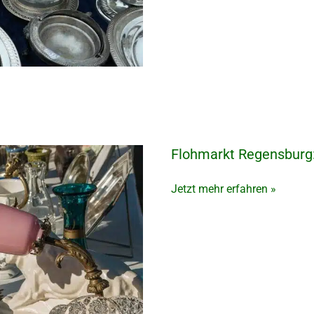
Flohmarkt Regensburg:
Flohmarkt
Regensburg:
Die
Jetzt mehr erfahren »
besten
Trödelmärkte