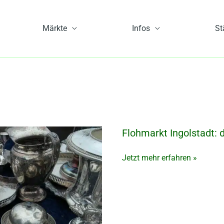
Märkte
Infos
St
Flohmarkt Ingolstadt: 
Flohmarkt
Ingolstadt:
die
Jetzt mehr erfahren »
7
besten
Trödelmärkte