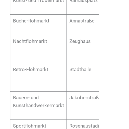
Kunst- und Trödelmarkt
Rathausplatz
Zweimal
Jahr
Bücherflohmarkt
Annastraße
Jährlich
Nachtflohmarkt
Zeughaus
Einmal jä
Retro-Flohmarkt
Stadthalle
Ein- bis
zweimal
Jahr
Bauern- und
Jakoberstraße
Jährlich
Kunsthandwerkermarkt
Sportflohmarkt
Rosenaustadion
Einmal jä