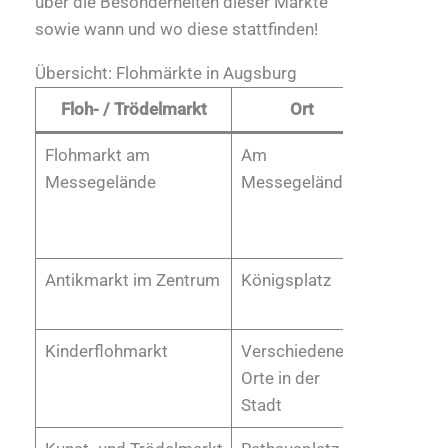
über die Besonderheiten dieser Märkte
sowie wann und wo diese stattfinden!
Übersicht: Flohmärkte in Augsburg
Floh- / Trödelmarkt
Ort
Öffnungs
Flohmarkt am
Am
Jeden er
Messegelände
Messegelände
Samstag
Monat
Antikmarkt im Zentrum
Königsplatz
Vierteljä
Kinderflohmarkt
Verschiedene
Monatlic
Orte in der
Stadt