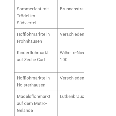
Sommerfest mit
Brunnenstraße/Schornstraß
Trödel im
Südviertel
Hofflohmärkte in
Verschiedene Standorte
Frohnhausen
Kinderflohmarkt
Wilhelm-Nieswandt-Allee
auf Zeche Carl
100
Hofflohmärkte in
Verschiedene Standorte
Holsterhausen
Mädelsflohmarkt
Lütkenbrauck 64
auf dem Metro-
Gelände