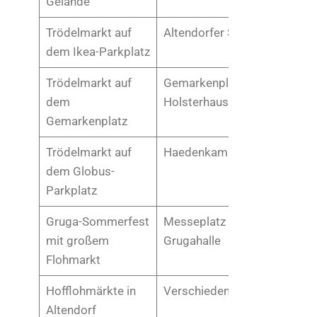
Gelände
Trödelmarkt auf
Altendorfer Str. 2
dem Ikea-Parkplatz
Trödelmarkt auf
Gemarkenplatz in
dem
Holsterhausen
Gemarkenplatz
Trödelmarkt auf
Haedenkampstraße 21
dem Globus-
Parkplatz
Gruga-Sommerfest
Messeplatz vor der
mit großem
Grugahalle
Flohmarkt
Hofflohmärkte in
Verschiedene Standorte
Altendorf