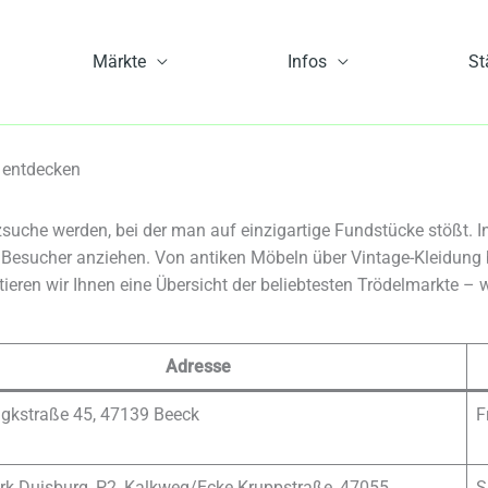
Märkte
Infos
St
 entdecken
che werden, bei der man auf einzigartige Fundstücke stößt. In 
e Besucher anziehen. Von antiken Möbeln über Vintage-Kleidung
ieren wir Ihnen eine Übersicht der beliebtesten Trödelmarkte – w
Adresse
gkstraße 45, 47139 Beeck
F
rk Duisburg, P2, Kalkweg/Ecke Kruppstraße, 47055
S