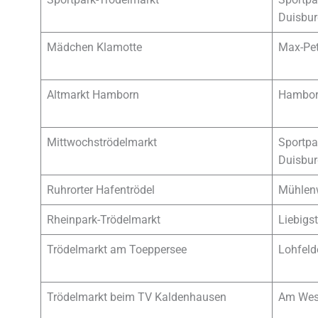
Duisbur
Mädchen Klamotte
Max-Pet
Altmarkt Hamborn
Hamborn
Mittwochströdelmarkt
Sportpa
Duisbur
Ruhrorter Hafentrödel
Mühlen
Rheinpark-Trödelmarkt
Liebigs
Trödelmarkt am Toeppersee
Lohfeld
Trödelmarkt beim TV Kaldenhausen
Am West