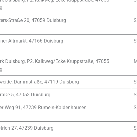
g
ers-Straße 20, 47059 Duisburg
S
er Altmarkt, 47166 Duisburg
S
rk Duisburg, P2, Kalkweg/Ecke Kruppstraße, 47055
M
g
weide, Dammstraße, 47119 Duisburg
S
traße 5, 47053 Duisburg
S
er Weg 91, 47239 Rumeln-Kaldenhausen
S
rich 27, 47239 Duisburg
S