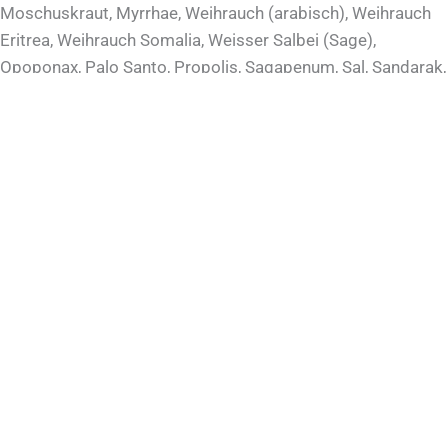
Moschuskraut, Myrrhae, Weihrauch (arabisch), Weihrauch
Eritrea, Weihrauch Somalia, Weisser Salbei (Sage),
Opoponax, Palo Santo, Propolis, Sagapenum, Sal, Sandarak,
Santakraut, Styrax, Teufelsdreck, Tolubalsam, Zedernholz…
Original griechischer Rosenweihrauch in den Sorten:
Akazie, Amber, Athos, Byzanz, Flieder, Gardenie, Geisblatt,
Lemone, Magnolie, Menexes, Nachtblume, Nelke, Veilchen
Wildblume, Zimt,
Naturreine ätherische Öle in den Sorten:
Anis, Basilikum, Bergamotte, Bitterorange, Benzoe Siam,
Blutorange, Cajeput, Calmus, Cananga, Cassia (Zimt),
Cardamom, Citronella, Copaivabalsam, Elemi, Eucalyptus,
Fenchel, Fichtennadel, Geranium, Grapefruit, HO, Kampfer,
Kiefernnadel, Koriander, Lavendel, Lavendel – Typ Mont