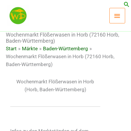
Zum
Hau
Inhalt
springen
Wochenmarkt Flößerwasen in Horb (72160 Horb,
Baden-Württemberg)
Start
Märkte
Baden-Württemberg
Wochenmarkt Flößerwasen in Horb (72160 Horb,
Baden-Württemberg)
Wochenmarkt Flößerwasen in Horb
(Horb, Baden-Württemberg)
Infos zu den Marktständen auf dem