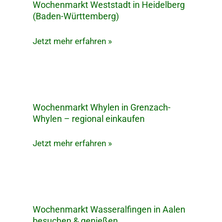
Wochenmarkt Weststadt in Heidelberg
Wochenmarkt
(Baden-Württemberg)
Weststadt
in
Jetzt mehr erfahren »
Heidelberg
(Baden-
Württemberg)
Wochenmarkt Whylen in Grenzach-
Wochenmarkt
Whylen – regional einkaufen
Whylen
in
Jetzt mehr erfahren »
Grenzach-
Whylen
–
regional
einkaufen
Wochenmarkt Wasseralfingen in Aalen
Wochenmarkt
besuchen & genießen