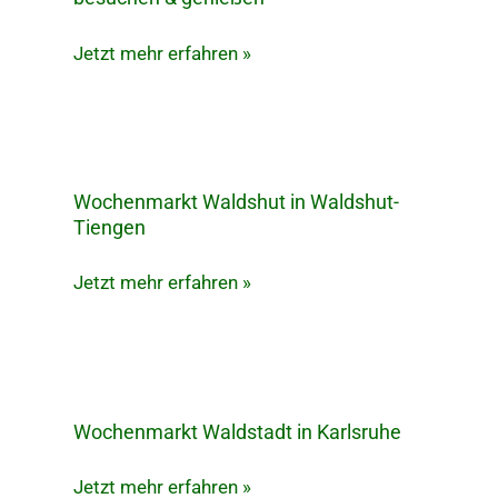
Wasseralfingen
in
Jetzt mehr erfahren »
Aalen
besuchen
&
genießen
Wochenmarkt Waldshut in Waldshut-
Wochenmarkt
Tiengen
Waldshut
in
Jetzt mehr erfahren »
Waldshut-
Tiengen
Wochenmarkt Waldstadt in Karlsruhe
Wochenmarkt
Waldstadt
Jetzt mehr erfahren »
in