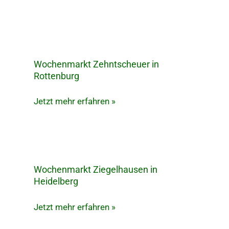
in
Ulm
Wochenmarkt Zehntscheuer in
Wochenmarkt
Rottenburg
Zehntscheuer
in
Jetzt mehr erfahren »
Rottenburg
Wochenmarkt Ziegelhausen in
Wochenmarkt
Heidelberg
Ziegelhausen
in
Jetzt mehr erfahren »
Heidelberg