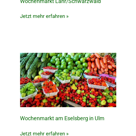
Wochenmarkt Lahr/Schwarzwald
Wochenmarkt
Lahr/Schwarzwald
Jetzt mehr erfahren »
Wochenmarkt am Eselsberg in Ulm
Wochenmarkt
am
Jetzt mehr erfahren »
Eselsberg