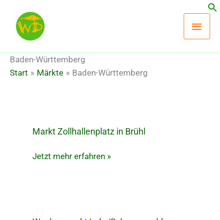
Zum
Hau
Inhalt
springen
Baden-Württemberg
Start
Märkte
Baden-Württemberg
Markt Zollhallenplatz in Brühl
Markt
Zollhallenplatz
Jetzt mehr erfahren »
in
Brühl