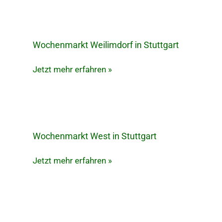
Wochenmarkt Weilimdorf in Stuttgart
Wochenmarkt
Weilimdorf
Jetzt mehr erfahren »
in
Stuttgart
Wochenmarkt West in Stuttgart
Wochenmarkt
West
Jetzt mehr erfahren »
in
Stuttgart