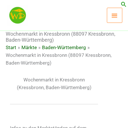
Zum
Hau
Inhalt
springen
Wochenmarkt in Kressbronn (88097 Kressbronn,
Baden-Württemberg)
Start
Märkte
Baden-Württemberg
Wochenmarkt in Kressbronn (88097 Kressbronn,
Baden-Württemberg)
Wochenmarkt in Kressbronn
(Kressbronn, Baden-Württemberg)
Infos zu den Marktständen auf dem