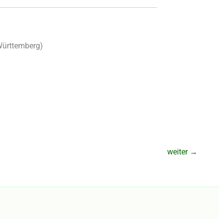
ürttemberg
)
weiter
→