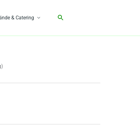
ände & Catering
g)