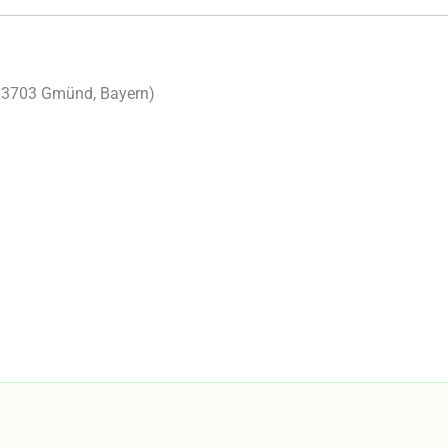
83703
Gmünd
,
Bayern
)