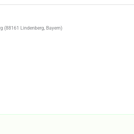
g (
88161
Lindenberg
,
Bayern
)