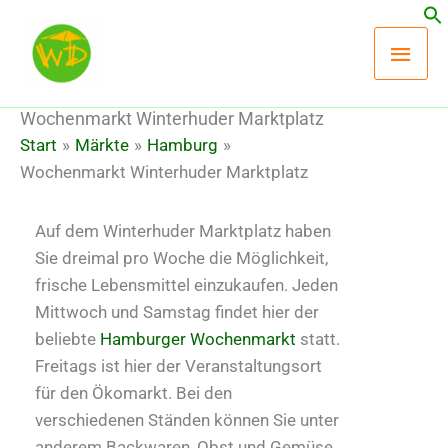
Zum
Hau
Inhalt
springen
Wochenmarkt Winterhuder Marktplatz
Start
Märkte
Hamburg
Wochenmarkt Winterhuder Marktplatz
Auf dem Winterhuder Marktplatz haben
Sie dreimal pro Woche die Möglichkeit,
frische Lebensmittel einzukaufen. Jeden
Mittwoch und Samstag findet hier der
beliebte
Hamburger Wochenmarkt
statt.
Freitags ist hier der Veranstaltungsort
für den Ökomarkt. Bei den
verschiedenen Ständen können Sie unter
anderem Backwaren, Obst und Gemüse,